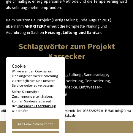
gleichmäßige, energieparsame Methode und die Temperierung wird
als sehr angenehm empfunden.
Beim neusten Bauprojekt (Fertigstellung Ende August 2016)
übernahm
ANDRITZKY
erneut die komplette Planung und
Ausführung in Sachen
Heizung, Lüftung und Sanitär
.
Schlagwörter zum Projekt
Kassecker
Cookie
Wir verwenden Cookies, um
Energiekonzept, Planung, Heizung, Lüftung, Sanitäranlage,
eine angenehmere Bedienung
Sanitärinstallation, Betonkerntemperierung, Temperierung,
zu ermöglichen und unseren
Service weiter zu verbessern.
Wärmepumpe, stille Kühlung, Kühldecke, Luft/Wasser-
Sofern Sie uns Ihre
Wärmepumpen, Fußbodenheizung
Zustimmung erteilt haben,
können Sie diese jederzeit in
der
Datenschutzerklärung
widerrufen.
ANDRITZKY - Industriestraße 20 - 95692 Konnersreuth - Tel.: 09632/9239-0 - E-Mail: info@firma-
andritzky.de
Alle Cookies verwenden