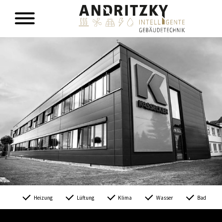
Heizung
Lüftung
Klima
Wasser
Bad