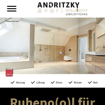
Heizung
Lüftung
Klima
Wasser
Bad
Ruhepo(o)l für