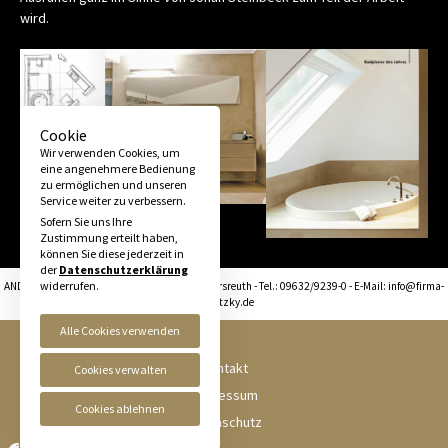
wird.
Cookie
Wir verwenden Cookies, um
eine angenehmere Bedienung
zu ermöglichen und unseren
Service weiter zu verbessern.
Sofern Sie uns Ihre
Zustimmung erteilt haben,
können Sie diese jederzeit in
der
Datenschutzerklärung
widerrufen.
ANDRITZKY - Industriestraße 20 - 95692 Konnersreuth - Tel.: 09632/9239-0 - E-Mail: info@firma-
andritzky.de
Alle Cookies verwenden
Kontakt
Cookies verwalten
Impressum
Cookies ablehnen
Datenschutz