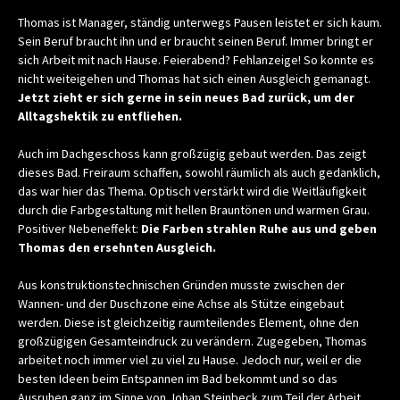
Thomas ist Manager, ständig unterwegs Pausen leistet er sich kaum.
Sein Beruf braucht ihn und er braucht seinen Beruf. Immer bringt er
sich Arbeit mit nach Hause. Feierabend? Fehlanzeige! So konnte es
nicht weiteigehen und Thomas hat sich einen Ausgleich gemanagt.
Jetzt zieht er sich gerne in sein neues Bad zurück, um der
Alltagshektik zu entfliehen.
Auch im Dachgeschoss kann großzügig gebaut werden. Das zeigt
dieses Bad. Freiraum schaffen, sowohl räumlich als auch gedanklich,
das war hier das Thema. Optisch verstärkt wird die Weitläufigkeit
durch die Farbgestaltung mit hellen Brauntönen und warmen Grau.
Positiver Nebeneffekt:
Die Farben strahlen Ruhe aus und geben
Thomas den ersehnten Ausgleich.
Aus konstruktionstechnischen Gründen musste zwischen der
Wannen- und der Duschzone eine Achse als Stütze eingebaut
werden. Diese ist gleichzeitig raumteilendes Element, ohne den
großzügigen Gesamteindruck zu verändern. Zugegeben, Thomas
arbeitet noch immer viel zu viel zu Hause. Jedoch nur, weil er die
besten Ideen beim Entspannen im Bad bekommt und so das
Ausruhen ganz im Sinne von Johan Steinbeck zum Teil der Arbeit